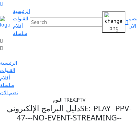
الرئيسية
نضم
القنوات
الان
أفلام
سلسلة
الرئيسية
القنوات
أفلام
سلسلة
نضم الان
اليوم TREXIPTV
SE:-PLAY -PPV-
دليل البرامج الإلكتروني
47---NO-EVENT-STREAMING--